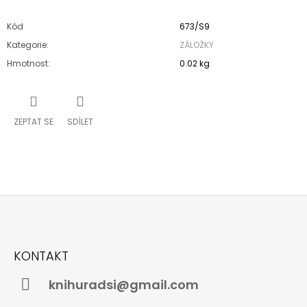
Kód
673/S9
Kategorie
:
ZÁLOŽKY
Hmotnost
:
0.02 kg
ZEPTAT SE
SDÍLET
Z
Á
KONTAKT
P
A
knihuradsi@gmail.com
T