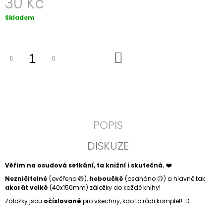
30 Kč
J
E
Měrná
Skladem
M
cena:
E
DO
#14
KOŠÍKU
-
ROMANTIKA
30
Kč
POPIS
DISKUZE
Věřím na osudová setkání, ta knižní i skutečná. ❤️
Nezničitelné
(ověřeno 😅),
heboučké
(osaháno 😌) a hlavně tak
akorát velké
(40x150mm) záložky do každé knihy!
Záložky jsou
očíslované
pro všechny, kdo to rádi komplet! :D