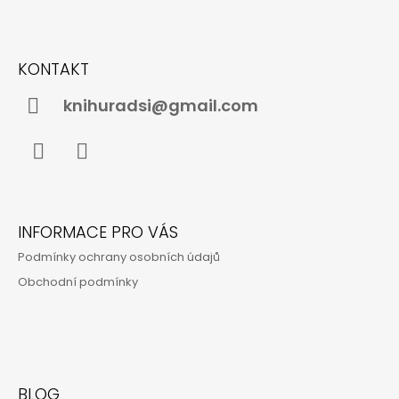
V
K
Z
Y
Á
V
KONTAKT
Ý
P
P
A
knihuradsi@gmail.com
I
S
T
U
Í
Instagram
YouTube
INFORMACE PRO VÁS
Podmínky ochrany osobních údajů
Obchodní podmínky
BLOG