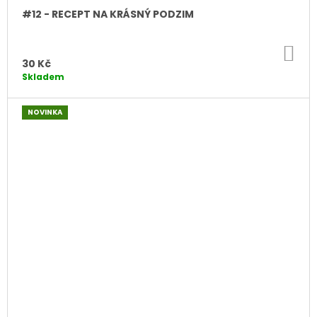
#12 - RECEPT NA KRÁSNÝ PODZIM
DO
KO
30 Kč
Skladem
NOVINKA