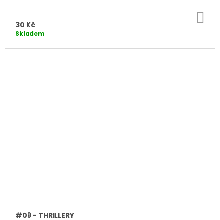
DO
KO
30 Kč
Skladem
#09 - THRILLERY