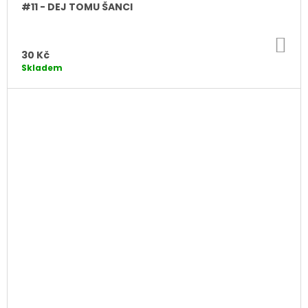
#11 - DEJ TOMU ŠANCI
DO
KO
30 Kč
Skladem