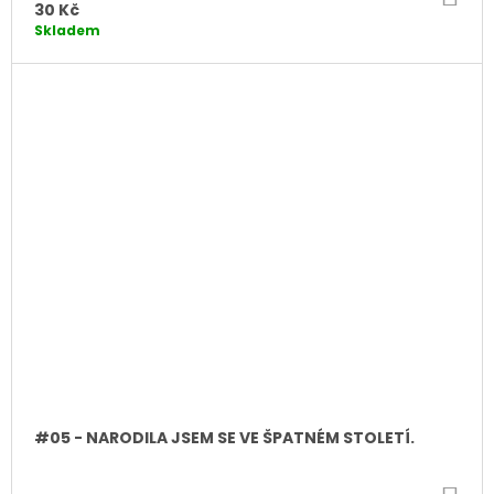
KO
30 Kč
Skladem
#05 - NARODILA JSEM SE VE ŠPATNÉM STOLETÍ.