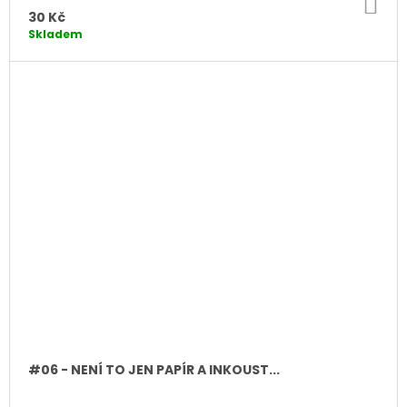
DO
KO
30 Kč
Skladem
#06 - NENÍ TO JEN PAPÍR A INKOUST...