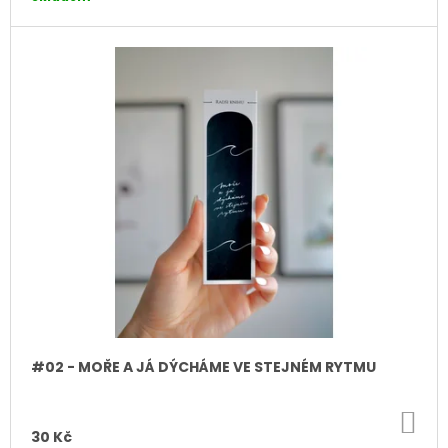
J
E
M
E
#13
-
KLASIKA
30
Kč
#02 - MOŘE A JÁ DÝCHÁME VE STEJNÉM RYTMU
DO
KO
30 Kč