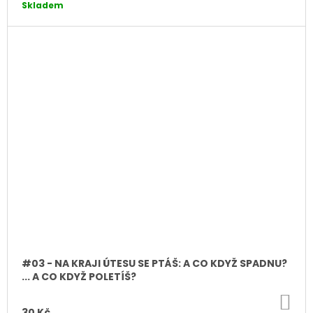
Skladem
#03 - NA KRAJI ÚTESU SE PTÁŠ: A CO KDYŽ SPADNU?
... A CO KDYŽ POLETÍŠ?
DO
KO
30 Kč