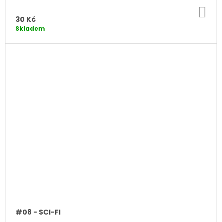
DO
KO
30 Kč
Skladem
#08 - SCI-FI