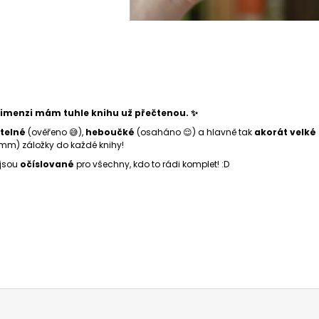
dimenzi mám tuhle knihu už přečtenou. ✨
telné
(ověřeno 😅),
heboučké
(osaháno 😌) a hlavně tak
akorát velké
mm) záložky do každé knihy!
 jsou
očíslované
pro všechny, kdo to rádi komplet! :D