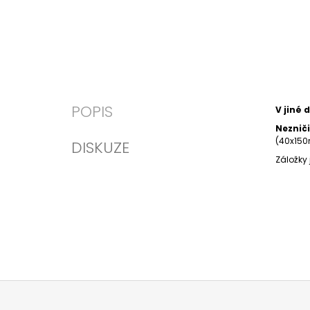
POPIS
V jiné 
Nezniči
(40x150
DISKUZE
Záložky