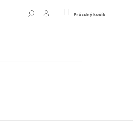
NÁKUPNÍ
HLEDAT
KOŠÍK
Prázdný košík
PŘIHLÁŠENÍ
Následující
DŠI ZÁLOŽEK