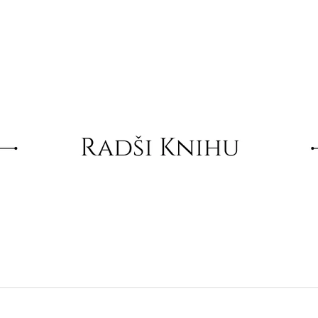
CO POTŘEBUJETE NAJÍT?
HLEDAT
DOPORUČUJEME
KOČOTRIKO
SET NOVÝCH RA