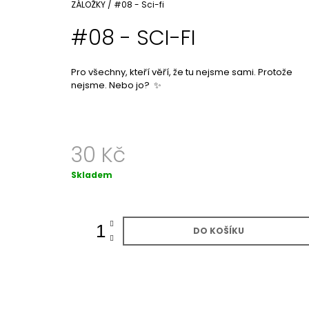
Domů
ZÁLOŽKY
/
#08 - Sci-fi
390 Kč
#08 - SCI-FI
Pro všechny, kteří věří, že tu nejsme sami. Protože
nejsme. Nebo jo? ✨
30 Kč
Měrná
Skladem
cena:
DO KOŠÍKU